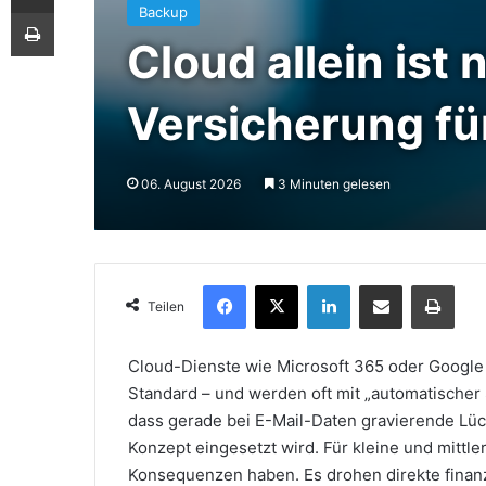
Drucken
Backup
Cloud allein ist
Versicherung f
06. August 2026
3 Minuten gelesen
Facebook
X
LinkedIn
Teile per E-Mail
Druc
Teilen
Cloud-Dienste wie Microsoft 365 oder Google
Standard – und werden oft mit „automatischer Si
dass gerade bei E-Mail-Daten gravierende Lü
Konzept eingesetzt wird. Für kleine und mittl
Konsequenzen haben. Es drohen direkte finanz